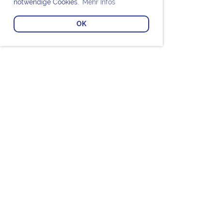
notwendige Cookies.
Mehr Infos
OK
Bei den Chorknaben Uetersen mitsingen?
MITGLIED WERDEN
Die Chorknaben Uetersen unterstützen?
FÖRDERER WERDEN