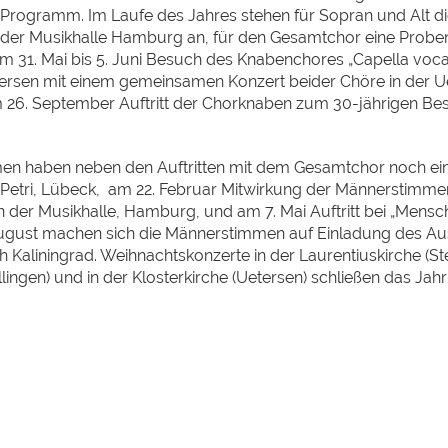
Programm. Im Laufe des Jahres stehen für Sopran und Alt di
n der Musikhalle Hamburg an, für den Gesamtchor eine Prob
m 31. Mai bis 5. Juni Besuch des Knabenchores „Capella voca
tersen mit einem gemeinsamen Konzert beider Chöre in der U
m 26. September Auftritt der Chorknaben zum 30-jährigen Be
en haben neben den Auftritten mit dem Gesamtchor noch ei
 Petri, Lübeck, am 22. Februar Mitwirkung der Männerstimme
in der Musikhalle, Hamburg, und am 7. Mai Auftritt bei „Mensc
ugust machen sich die Männerstimmen auf Einladung des A
Kaliningrad. Weihnachtskonzerte in der Laurentiuskirche (Ste
lingen) und in der Klosterkirche (Uetersen) schließen das Jah