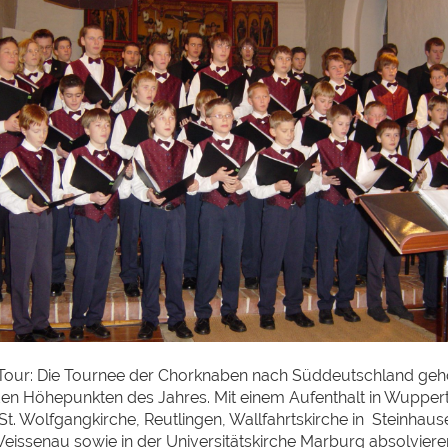
Tour: Die Tournee der Chorknaben nach Süddeutschland gehö
n Höhepunkten des Jahres. Mit einem Aufenthalt in Wuppert
St. Wolfgangkirche, Reutlingen, Wallfahrtskirche in Steinhause
Weissenau sowie in der Universitätskirche Marburg absolviere