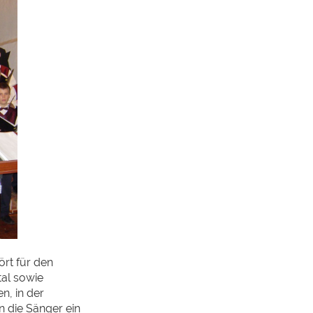
rt für den
al sowie
n, in der
n die Sänger ein