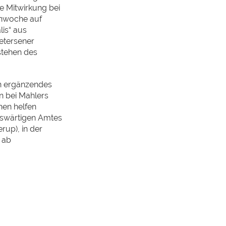
e Mitwirkung bei
enwoche auf
lis“ aus
etersener
stehen des
n ergänzendes
n bei Mahlers
hen helfen
uswärtigen Amtes
rup), in der
r ab