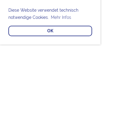
Diese Website verwendet technisch
notwendige Cookies.
Mehr Infos
OK
Bei den Chorknaben Uetersen mitsingen?
MITGLIED WERDEN
Die Chorknaben Uetersen unterstützen?