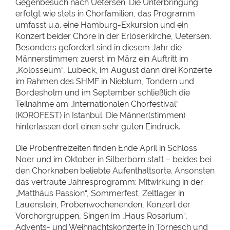
Gegenbesuch nach Uetersen. Die Unterbringung
erfolgt wie stets in Chorfamilien, das Programm
umfasst u.a. eine Hamburg-Exkursion und ein
Konzert beider Chöre in der Erlöserkirche, Uetersen.
Besonders gefordert sind in diesem Jahr die
Männerstimmen: zuerst im März ein Auftritt im
„Kolosseum“, Lübeck, im August dann drei Konzerte
im Rahmen des SHMF in Nieblum, Tondern und
Bordesholm und im September schließlich die
Teilnahme am „Internationalen Chorfestival“
(KOROFEST) in Istanbul. Die Männer(stimmen)
hinterlassen dort einen sehr guten Eindruck.
Die Probenfreizeiten finden Ende April in Schloss
Noer und im Oktober in Silberborn statt – beides bei
den Chorknaben beliebte Aufenthaltsorte. Ansonsten
das vertraute Jahresprogramm: Mitwirkung in der
„Matthäus Passion“, Sommerfest, Zeltlager in
Lauenstein, Probenwochenenden, Konzert der
Vorchorgruppen, Singen im „Haus Rosarium“,
Advents- und Weihnachtskonzerte in Tornesch und