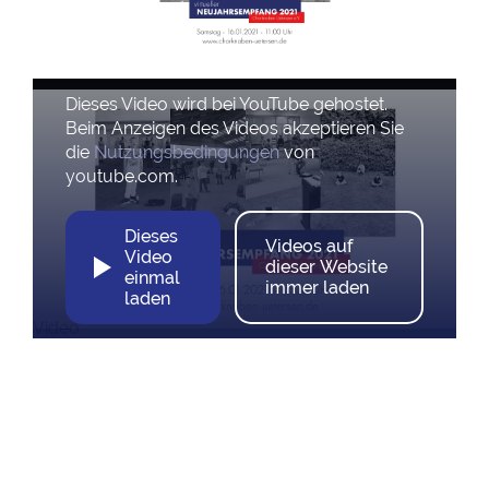
Dieses Video wird bei YouTube gehostet.
Beim Anzeigen des Videos akzeptieren Sie
die
Nutzungsbedingungen
von
youtube.com.
Dieses
Videos auf
Video
dieser Website
einmal
immer laden
laden
Video