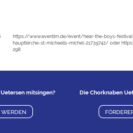
6
https://www.eventim.de/event/hear-the-boys-festiv
hauptkirche-st-michaelis-michel-21739742/ oder https:
298
Uetersen mitsingen?
Die Chorknaben Uet
D WERDEN
FÖRDERE